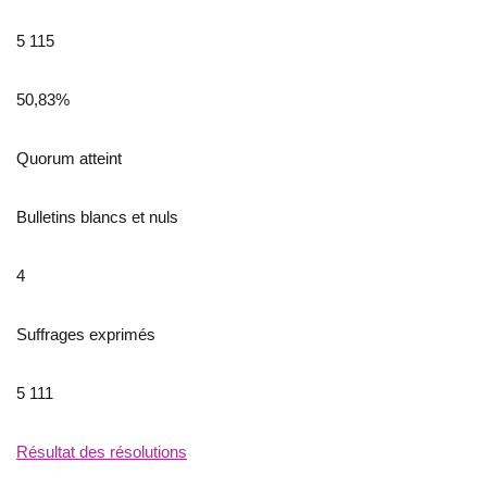
5 115
50,83%
Quorum atteint
Bulletins blancs et nuls
4
Suffrages exprimés
5 111
Résultat des résolutions